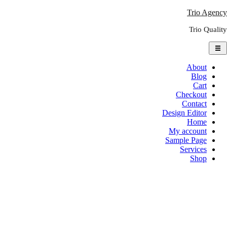
Ski
Trio Agency
t
Trio Quality
conten
About
Blog
Cart
Checkout
Contact
Design Editor
Home
My account
Sample Page
Services
Shop